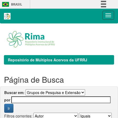
Skip
BRASIL
navigation
Simplifique!
Comunica BR
Participe
Acesso à informação
Legislação
Canais
Repositório de Múltiplos Acervos da UFRRJ
Página de Busca
Buscar em:
por
Filtros correntes: