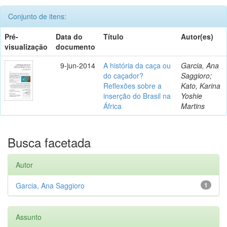
Conjunto de itens:
Pré-
Data do
Título
Autor(es)
visualização
documento
9-jun-2014
A história da caça ou
Garcia, Ana
do caçador?
Saggioro;
Reflexões sobre a
Kato, Karina
inserção do Brasil na
Yoshie
África
Martins
Busca facetada
Autor
Garcia, Ana Saggioro
1
Assunto