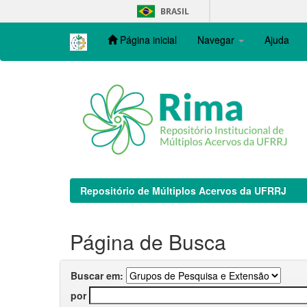
Skip
BRASIL
navigation
Página inicial
Navegar
Ajuda
Repositório de Múltiplos Acervos da UFRRJ
Página de Busca
Buscar em:
por