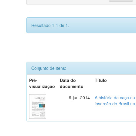
Resultado 1-1 de 1.
Conjunto de itens:
Pré-
Data do
Título
visualização
documento
9-jun-2014
A história da caça o
inserção do Brasil na