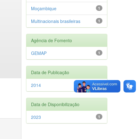
Moçambique
1
Multinacionais brasileiras
1
Agência de Fomento
GEMAP
1
Data de Publicação
2014
1
Data de Disponibilização
2023
1