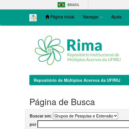
Skip
BRASIL
navigation
Página inicial
Navegar
Ajuda
Repositório de Múltiplos Acervos da UFRRJ
Página de Busca
Buscar em:
por