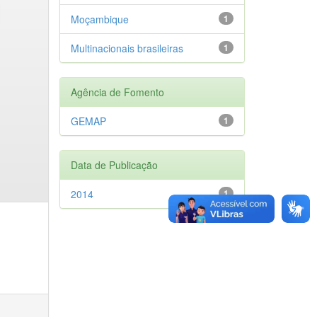
Moçambique
1
Multinacionais brasileiras
1
Agência de Fomento
GEMAP
1
Data de Publicação
2014
1