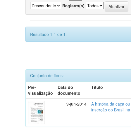
Registro(s)
Resultado 1-1 de 1.
Conjunto de itens:
Pré-
Data do
Título
visualização
documento
9-jun-2014
A história da caça o
inserção do Brasil na