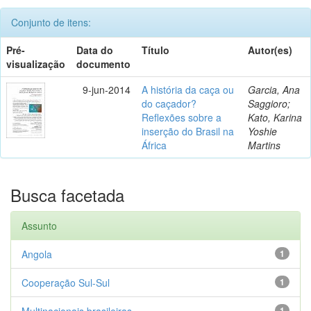
Conjunto de itens:
Pré-
Data do
Título
Autor(es)
visualização
documento
9-jun-2014
A história da caça ou
Garcia, Ana
do caçador?
Saggioro;
Reflexões sobre a
Kato, Karina
inserção do Brasil na
Yoshie
África
Martins
Busca facetada
Assunto
Angola
1
Cooperação Sul-Sul
1
Multinacionais brasileiras
1