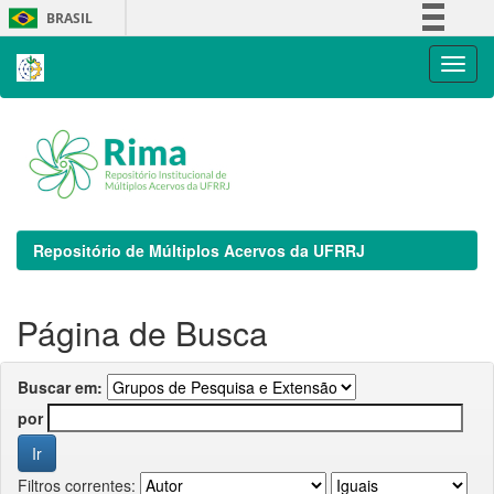
Skip
BRASIL
navigation
Simplifique!
Comunica BR
Participe
Acesso à informação
Legislação
Canais
Repositório de Múltiplos Acervos da UFRRJ
Página de Busca
Buscar em:
por
Filtros correntes: