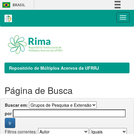
Skip
BRASIL
navigation
Simplifique!
Comunica BR
Participe
Acesso à informação
Legislação
Canais
Repositório de Múltiplos Acervos da UFRRJ
Página de Busca
Buscar em:
por
Filtros correntes: