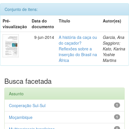
Conjunto de itens:
Pré-
Data do
Título
Autor(es)
visualização
documento
9-jun-2014
A história da caça ou
Garcia, Ana
do caçador?
Saggioro;
Reflexões sobre a
Kato, Karina
inserção do Brasil na
Yoshie
África
Martins
Busca facetada
Assunto
Cooperação Sul-Sul
1
Moçambique
1
Multinacionais brasileiras
1