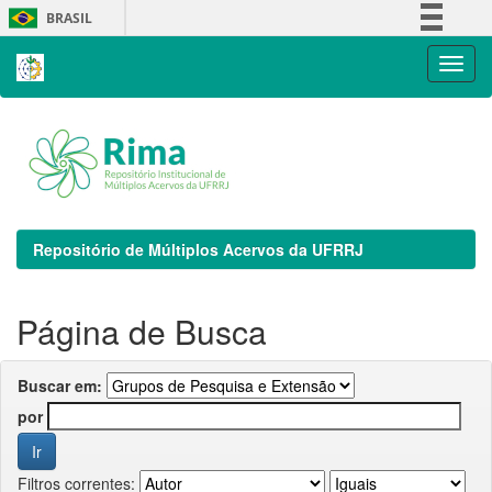
Skip
BRASIL
navigation
Simplifique!
Comunica BR
Participe
Acesso à informação
Legislação
Canais
Repositório de Múltiplos Acervos da UFRRJ
Página de Busca
Buscar em:
por
Filtros correntes: