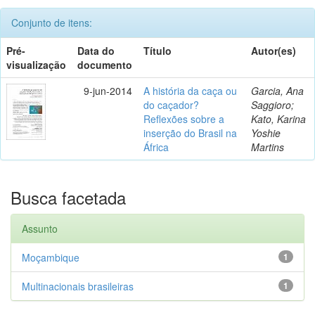
Conjunto de itens:
Pré-
Data do
Título
Autor(es)
visualização
documento
9-jun-2014
A história da caça ou
Garcia, Ana
do caçador?
Saggioro;
Reflexões sobre a
Kato, Karina
inserção do Brasil na
Yoshie
África
Martins
Busca facetada
Assunto
Moçambique
1
Multinacionais brasileiras
1