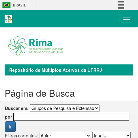
Skip
BRASIL
navigation
Simplifique!
Comunica BR
Participe
Acesso à informação
Legislação
Canais
Repositório de Múltiplos Acervos da UFRRJ
Página de Busca
Buscar em:
por
Filtros correntes: