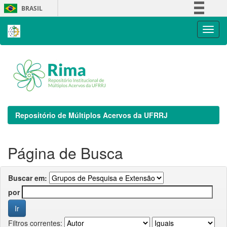
Skip
BRASIL
navigation
Simplifique!
Comunica BR
Participe
Acesso à informação
Legislação
Canais
Repositório de Múltiplos Acervos da UFRRJ
Página de Busca
Buscar em:
por
Filtros correntes: