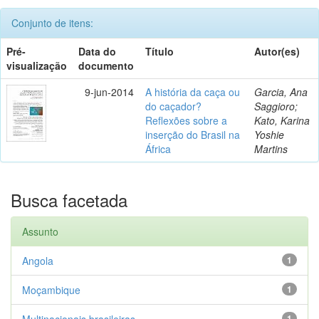
Conjunto de itens:
Pré-
Data do
Título
Autor(es)
visualização
documento
9-jun-2014
A história da caça ou
Garcia, Ana
do caçador?
Saggioro;
Reflexões sobre a
Kato, Karina
inserção do Brasil na
Yoshie
África
Martins
Busca facetada
Assunto
Angola
1
Moçambique
1
Multinacionais brasileiras
1