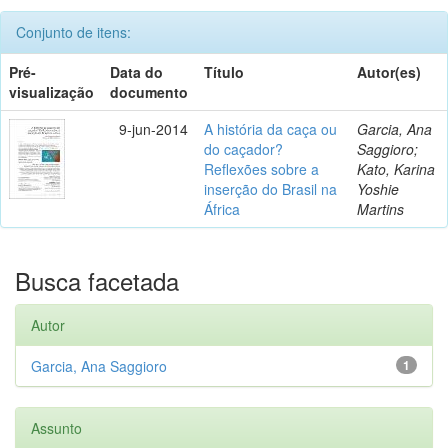
Conjunto de itens:
Pré-
Data do
Título
Autor(es)
visualização
documento
9-jun-2014
A história da caça ou
Garcia, Ana
do caçador?
Saggioro;
Reflexões sobre a
Kato, Karina
inserção do Brasil na
Yoshie
África
Martins
Busca facetada
Autor
Garcia, Ana Saggioro
1
Assunto