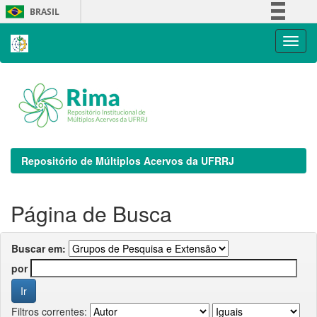
Skip
BRASIL
navigation
Simplifique!
Comunica BR
Participe
Acesso à informação
Legislação
Canais
Repositório de Múltiplos Acervos da UFRRJ
Página de Busca
Buscar em:
por
Filtros correntes: