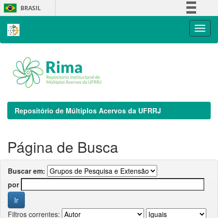
Skip
BRASIL
navigation
Simplifique!
Comunica BR
Participe
Acesso à informação
Legislação
Canais
Repositório de Múltiplos Acervos da UFRRJ
Página de Busca
Buscar em:
por
Filtros correntes: