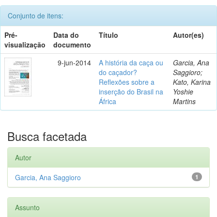
Conjunto de itens:
Pré-
Data do
Título
Autor(es)
visualização
documento
9-jun-2014
A história da caça ou
Garcia, Ana
do caçador?
Saggioro;
Reflexões sobre a
Kato, Karina
inserção do Brasil na
Yoshie
África
Martins
Busca facetada
Autor
Garcia, Ana Saggioro
1
Assunto