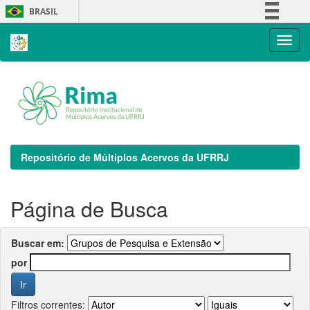
Skip
BRASIL
navigation
Simplifique!
Comunica BR
Participe
Acesso à informação
Legislação
Canais
Repositório de Múltiplos Acervos da UFRRJ
Página de Busca
Buscar em:
por
Filtros correntes: