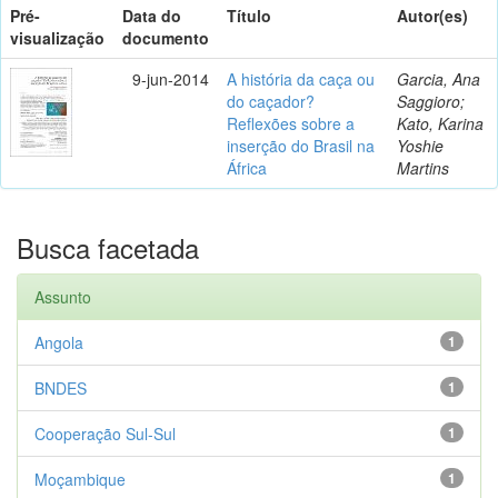
Pré-
Data do
Título
Autor(es)
visualização
documento
9-jun-2014
A história da caça ou
Garcia, Ana
do caçador?
Saggioro;
Reflexões sobre a
Kato, Karina
inserção do Brasil na
Yoshie
África
Martins
Busca facetada
Assunto
Angola
1
BNDES
1
Cooperação Sul-Sul
1
Moçambique
1