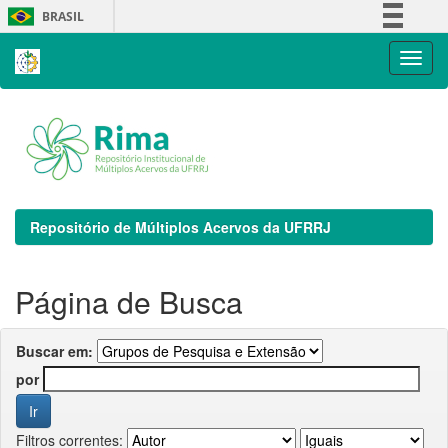
Skip
BRASIL
navigation
Simplifique!
Comunica BR
Participe
Acesso à informação
Legislação
Canais
Repositório de Múltiplos Acervos da UFRRJ
Página de Busca
Buscar em:
por
Filtros correntes: