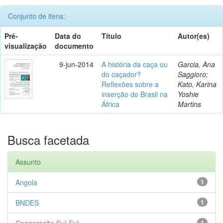
Conjunto de itens:
Pré-
Data do
Título
Autor(es)
visualização
documento
9-jun-2014
A história da caça ou
Garcia, Ana
do caçador?
Saggioro;
Reflexões sobre a
Kato, Karina
inserção do Brasil na
Yoshie
África
Martins
Busca facetada
Assunto
Angola
1
BNDES
1
Cooperação Sul-Sul
1