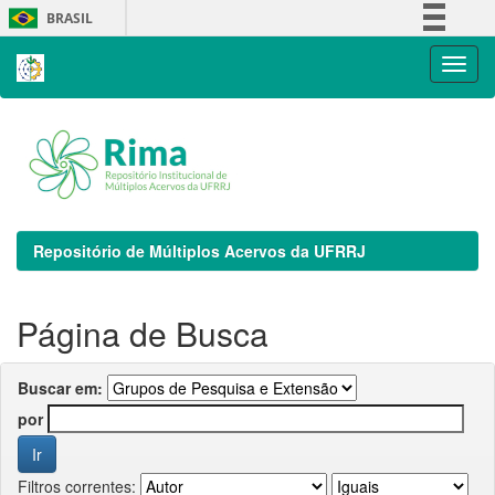
Skip
BRASIL
navigation
Simplifique!
Comunica BR
Participe
Acesso à informação
Legislação
Canais
Repositório de Múltiplos Acervos da UFRRJ
Página de Busca
Buscar em:
por
Filtros correntes: