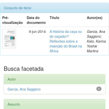
Conjunto de itens:
Pré-
Data do
Título
Autor(es)
visualização
documento
9-jun-2014
A história da caça ou
Garcia, Ana
do caçador?
Saggioro;
Reflexões sobre a
Kato, Karina
inserção do Brasil na
Yoshie
África
Martins
Busca facetada
Autor
Garcia, Ana Saggioro
1
Assunto