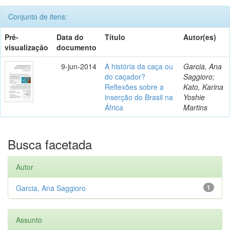
Conjunto de itens:
Pré-
Data do
Título
Autor(es)
visualização
documento
9-jun-2014
A história da caça ou
Garcia, Ana
do caçador?
Saggioro;
Reflexões sobre a
Kato, Karina
inserção do Brasil na
Yoshie
África
Martins
Busca facetada
Autor
Garcia, Ana Saggioro
1
Assunto