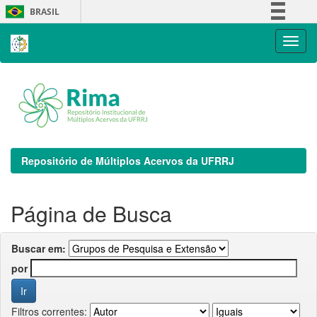
Skip
BRASIL
navigation
Simplifique!
Comunica BR
Participe
Acesso à informação
Legislação
Canais
Repositório de Múltiplos Acervos da UFRRJ
Página de Busca
Buscar em:
por
Filtros correntes: