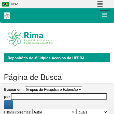
Skip
BRASIL
navigation
Simplifique!
Comunica BR
Participe
Acesso à informação
Legislação
Canais
Repositório de Múltiplos Acervos da UFRRJ
Página de Busca
Buscar em:
por
Filtros correntes: