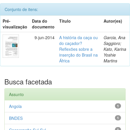
Conjunto de itens:
Pré-
Data do
Título
Autor(es)
visualização
documento
9-jun-2014
A história da caça ou
Garcia, Ana
do caçador?
Saggioro;
Reflexões sobre a
Kato, Karina
inserção do Brasil na
Yoshie
África
Martins
Busca facetada
Assunto
Angola
1
BNDES
1
Cooperação Sul-Sul
1