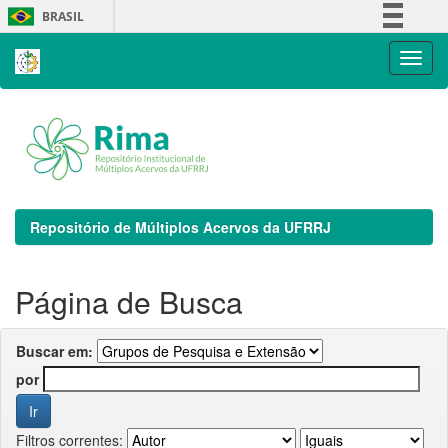
Skip
BRASIL
navigation
Simplifique!
Comunica BR
Participe
Acesso à informação
Legislação
Canais
Repositório de Múltiplos Acervos da UFRRJ
Página de Busca
Buscar em:
por
Filtros correntes: