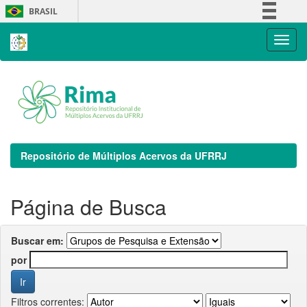
Skip
BRASIL
navigation
Simplifique!
Comunica BR
Participe
Acesso à informação
Legislação
Canais
Repositório de Múltiplos Acervos da UFRRJ
Página de Busca
Buscar em:
por
Filtros correntes: