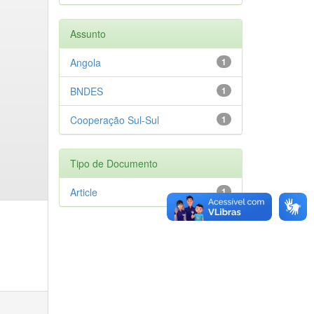
Assunto
Angola
1
BNDES
1
Cooperação Sul-Sul
1
Tipo de Documento
Article
1