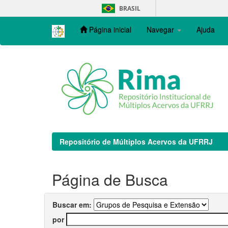
Skip
BRASIL
navigation
Página inicial
Navegar
Ajuda
Repositório de Múltiplos Acervos da UFRRJ
Página de Busca
Buscar em:
por