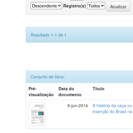
Registro(s)
Resultado 1-1 de 1.
Conjunto de itens:
Pré-
Data do
Título
visualização
documento
9-jun-2014
A história da caça o
inserção do Brasil na