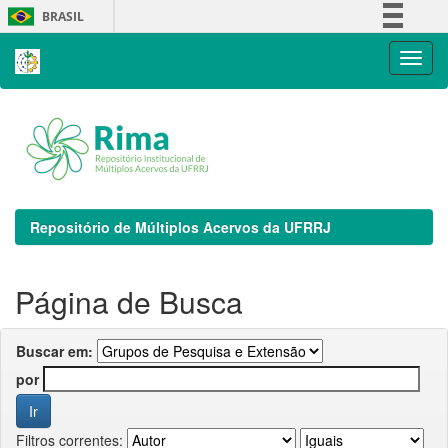
Skip
BRASIL
navigation
Simplifique!
Comunica BR
Participe
Acesso à informação
Legislação
Canais
Repositório de Múltiplos Acervos da UFRRJ
Página de Busca
Buscar em:
por
Filtros correntes: