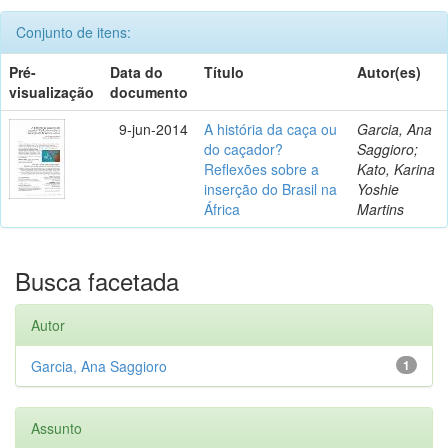
Conjunto de itens:
Pré-
Data do
Título
Autor(es)
visualização
documento
9-jun-2014
A história da caça ou
Garcia, Ana
do caçador?
Saggioro;
Reflexões sobre a
Kato, Karina
inserção do Brasil na
Yoshie
África
Martins
Busca facetada
Autor
Garcia, Ana Saggioro
1
Assunto