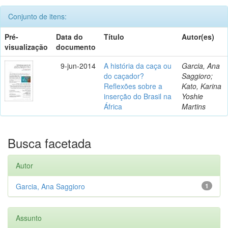
Conjunto de itens:
Pré-
Data do
Título
Autor(es)
visualização
documento
9-jun-2014
A história da caça ou
Garcia, Ana
do caçador?
Saggioro;
Reflexões sobre a
Kato, Karina
inserção do Brasil na
Yoshie
África
Martins
Busca facetada
Autor
Garcia, Ana Saggioro
1
Assunto