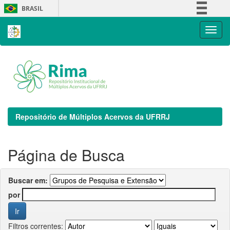
Skip
BRASIL
navigation
Simplifique!
Comunica BR
Participe
Acesso à informação
Legislação
Canais
Repositório de Múltiplos Acervos da UFRRJ
Página de Busca
Buscar em:
por
Filtros correntes: