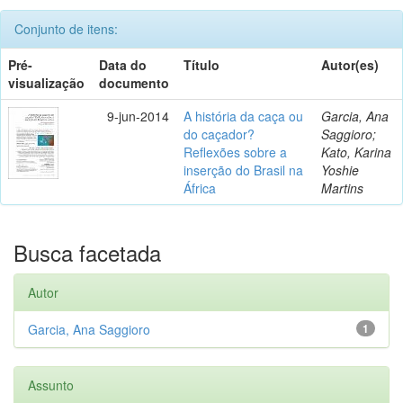
Conjunto de itens:
Pré-
Data do
Título
Autor(es)
visualização
documento
9-jun-2014
A história da caça ou
Garcia, Ana
do caçador?
Saggioro;
Reflexões sobre a
Kato, Karina
inserção do Brasil na
Yoshie
África
Martins
Busca facetada
Autor
Garcia, Ana Saggioro
1
Assunto