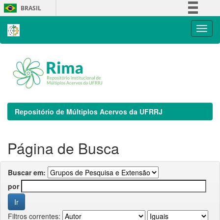
Skip
BRASIL
navigation
Simplifique!
Comunica BR
Participe
Acesso à informação
Legislação
Canais
Repositório de Múltiplos Acervos da UFRRJ
Página de Busca
Buscar em:
por
Filtros correntes: