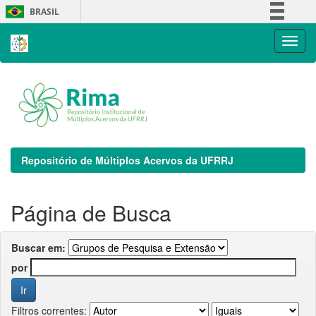
Skip
BRASIL
navigation
Simplifique!
Comunica BR
Participe
Acesso à informação
Legislação
Canais
Repositório de Múltiplos Acervos da UFRRJ
Página de Busca
Buscar em:
por
Filtros correntes: