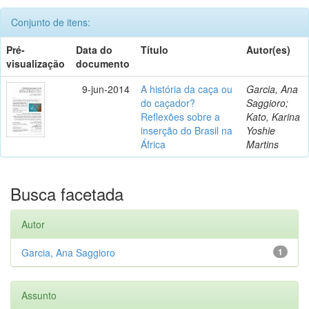
Conjunto de itens:
Pré-
Data do
Título
Autor(es)
visualização
documento
9-jun-2014
A história da caça ou
Garcia, Ana
do caçador?
Saggioro;
Reflexões sobre a
Kato, Karina
inserção do Brasil na
Yoshie
África
Martins
Busca facetada
Autor
Garcia, Ana Saggioro
1
Assunto