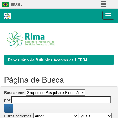
Skip
BRASIL
navigation
Simplifique!
Comunica BR
Participe
Acesso à informação
Legislação
Canais
Repositório de Múltiplos Acervos da UFRRJ
Página de Busca
Buscar em:
por
Filtros correntes: