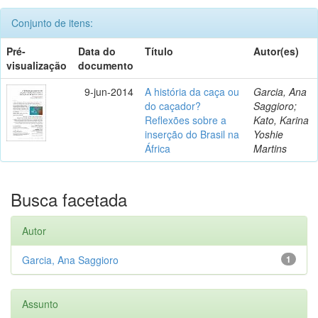
Conjunto de itens:
Pré-
Data do
Título
Autor(es)
visualização
documento
9-jun-2014
A história da caça ou
Garcia, Ana
do caçador?
Saggioro;
Reflexões sobre a
Kato, Karina
inserção do Brasil na
Yoshie
África
Martins
Busca facetada
Autor
Garcia, Ana Saggioro
1
Assunto