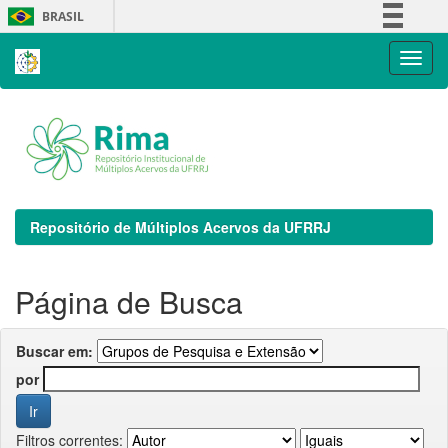
Skip
BRASIL
navigation
Simplifique!
Comunica BR
Participe
Acesso à informação
Legislação
Canais
Repositório de Múltiplos Acervos da UFRRJ
Página de Busca
Buscar em:
por
Filtros correntes: