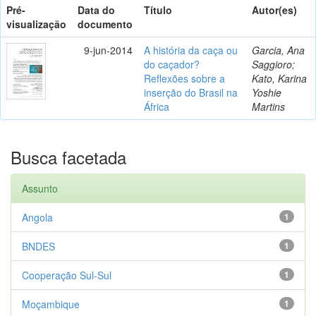
Pré-
Data do
Título
Autor(es)
visualização
documento
9-jun-2014
A história da caça ou
Garcia, Ana
do caçador?
Saggioro;
Reflexões sobre a
Kato, Karina
inserção do Brasil na
Yoshie
África
Martins
Busca facetada
Assunto
Angola
1
BNDES
1
Cooperação Sul-Sul
1
Moçambique
1