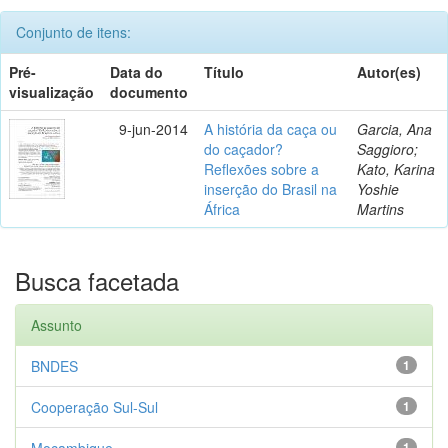
Conjunto de itens:
Pré-
Data do
Título
Autor(es)
visualização
documento
9-jun-2014
A história da caça ou
Garcia, Ana
do caçador?
Saggioro;
Reflexões sobre a
Kato, Karina
inserção do Brasil na
Yoshie
África
Martins
Busca facetada
Assunto
BNDES
1
Cooperação Sul-Sul
1
Moçambique
1