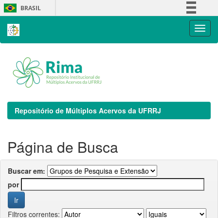
Skip
BRASIL
navigation
Simplifique!
Comunica BR
Participe
Acesso à informação
Legislação
Canais
Repositório de Múltiplos Acervos da UFRRJ
Página de Busca
Buscar em:
por
Filtros correntes: