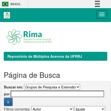
Skip
BRASIL
navigation
Simplifique!
Comunica BR
Participe
Acesso à informação
Legislação
Canais
Repositório de Múltiplos Acervos da UFRRJ
Página de Busca
Buscar em:
por
Filtros correntes: