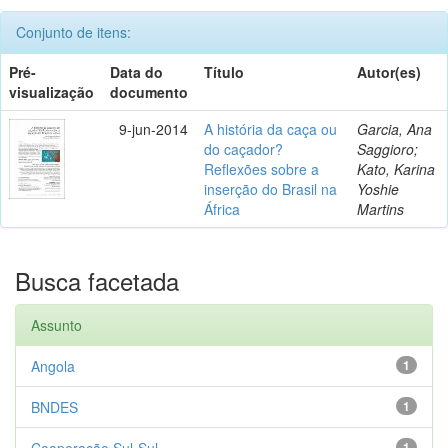
Conjunto de itens:
Pré-
Data do
Título
Autor(es)
visualização
documento
9-jun-2014
A história da caça ou
Garcia, Ana
do caçador?
Saggioro;
Reflexões sobre a
Kato, Karina
inserção do Brasil na
Yoshie
África
Martins
Busca facetada
Assunto
Angola
1
BNDES
1
Cooperação Sul-Sul
1