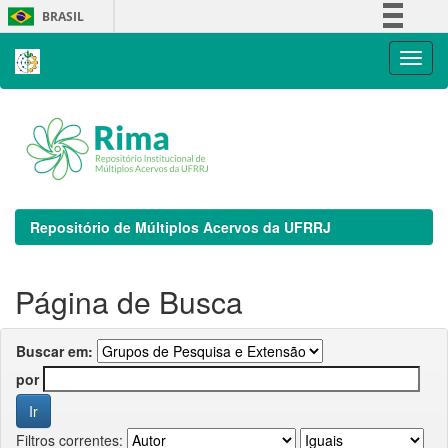
Skip
BRASIL
navigation
Simplifique!
Comunica BR
Participe
Acesso à informação
Legislação
Canais
Repositório de Múltiplos Acervos da UFRRJ
Página de Busca
Buscar em:
por
Filtros correntes: