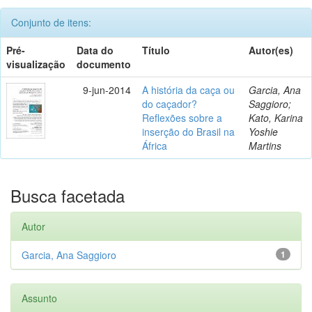
Conjunto de itens:
Pré-
Data do
Título
Autor(es)
visualização
documento
9-jun-2014
A história da caça ou
Garcia, Ana
do caçador?
Saggioro;
Reflexões sobre a
Kato, Karina
inserção do Brasil na
Yoshie
África
Martins
Busca facetada
Autor
Garcia, Ana Saggioro
1
Assunto