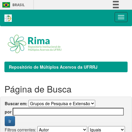
Skip
BRASIL
navigation
Simplifique!
Comunica BR
Participe
Acesso à informação
Legislação
Canais
Repositório de Múltiplos Acervos da UFRRJ
Página de Busca
Buscar em:
por
Filtros correntes: