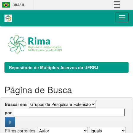
Skip
BRASIL
navigation
Simplifique!
Comunica BR
Participe
Acesso à informação
Legislação
Canais
Repositório de Múltiplos Acervos da UFRRJ
Página de Busca
Buscar em:
por
Filtros correntes: