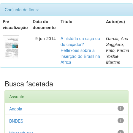
Conjunto de itens:
Pré-
Data do
Título
Autor(es)
visualização
documento
9-jun-2014
A história da caça ou
Garcia, Ana
do caçador?
Saggioro;
Reflexões sobre a
Kato, Karina
inserção do Brasil na
Yoshie
África
Martins
Busca facetada
Assunto
Angola
1
BNDES
1
Moçambique
1