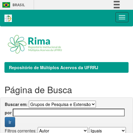
Skip
BRASIL
navigation
Simplifique!
Comunica BR
Participe
Acesso à informação
Legislação
Canais
Repositório de Múltiplos Acervos da UFRRJ
Página de Busca
Buscar em:
por
Filtros correntes: