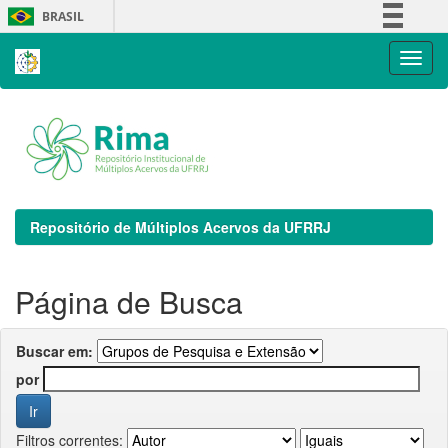
Skip
BRASIL
navigation
Simplifique!
Comunica BR
Participe
Acesso à informação
Legislação
Canais
Repositório de Múltiplos Acervos da UFRRJ
Página de Busca
Buscar em:
por
Filtros correntes: