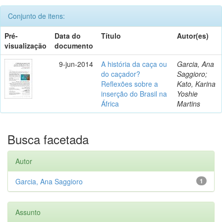
Conjunto de itens:
Pré-
Data do
Título
Autor(es)
visualização
documento
9-jun-2014
A história da caça ou
Garcia, Ana
do caçador?
Saggioro;
Reflexões sobre a
Kato, Karina
inserção do Brasil na
Yoshie
África
Martins
Busca facetada
Autor
Garcia, Ana Saggioro
1
Assunto