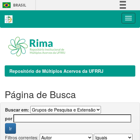
Skip
BRASIL
navigation
Simplifique!
Comunica BR
Participe
Acesso à informação
Legislação
Canais
Repositório de Múltiplos Acervos da UFRRJ
Página de Busca
Buscar em:
por
Filtros correntes: