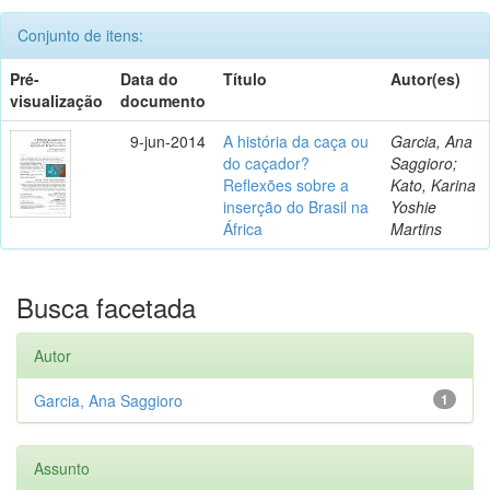
Conjunto de itens:
Pré-
Data do
Título
Autor(es)
visualização
documento
9-jun-2014
A história da caça ou
Garcia, Ana
do caçador?
Saggioro;
Reflexões sobre a
Kato, Karina
inserção do Brasil na
Yoshie
África
Martins
Busca facetada
Autor
Garcia, Ana Saggioro
1
Assunto