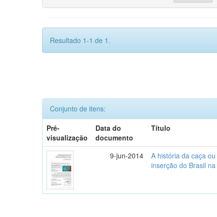
Resultado 1-1 de 1.
Conjunto de itens:
Pré-
Data do
Título
visualização
documento
9-jun-2014
A história da caça o
inserção do Brasil na