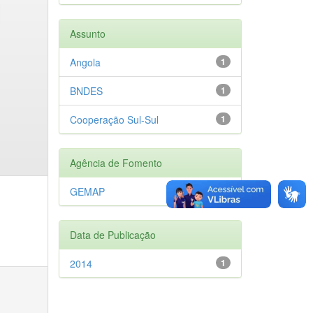
Assunto
Angola
1
BNDES
1
Cooperação Sul-Sul
1
Agência de Fomento
GEMAP
1
Data de Publicação
2014
1