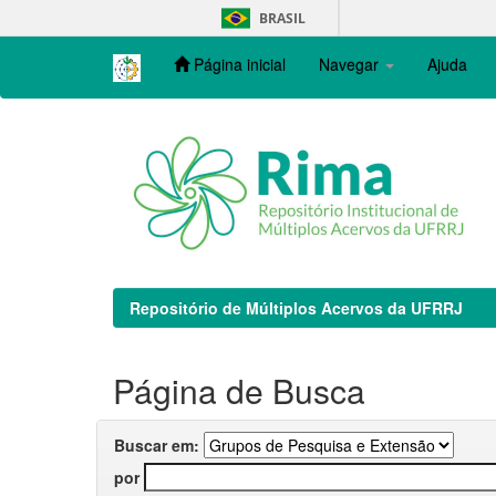
Skip
BRASIL
navigation
Página inicial
Navegar
Ajuda
Repositório de Múltiplos Acervos da UFRRJ
Página de Busca
Buscar em:
por