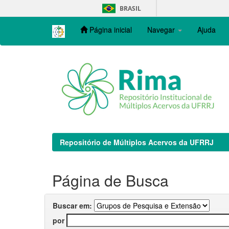
Skip
BRASIL
navigation
Página inicial
Navegar
Ajuda
Repositório de Múltiplos Acervos da UFRRJ
Página de Busca
Buscar em:
por