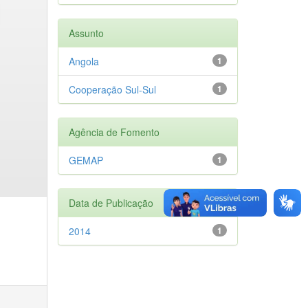
Assunto
Angola
1
Cooperação Sul-Sul
1
Agência de Fomento
GEMAP
1
Data de Publicação
2014
1