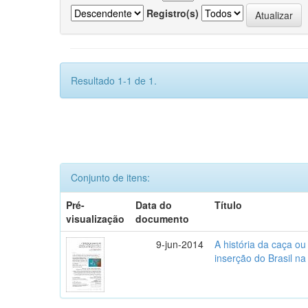
Registro(s)
Resultado 1-1 de 1.
Conjunto de itens:
Pré-
Data do
Título
visualização
documento
9-jun-2014
A história da caça o
inserção do Brasil na