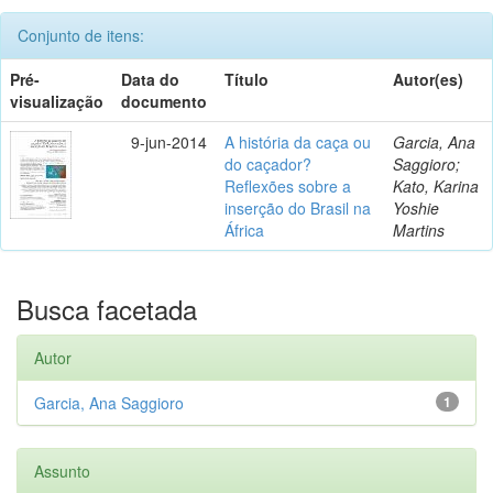
Conjunto de itens:
Pré-
Data do
Título
Autor(es)
visualização
documento
9-jun-2014
A história da caça ou
Garcia, Ana
do caçador?
Saggioro;
Reflexões sobre a
Kato, Karina
inserção do Brasil na
Yoshie
África
Martins
Busca facetada
Autor
Garcia, Ana Saggioro
1
Assunto