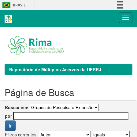
Skip
BRASIL
navigation
Simplifique!
Comunica BR
Participe
Acesso à informação
Legislação
Canais
Repositório de Múltiplos Acervos da UFRRJ
Página de Busca
Buscar em:
por
Filtros correntes: