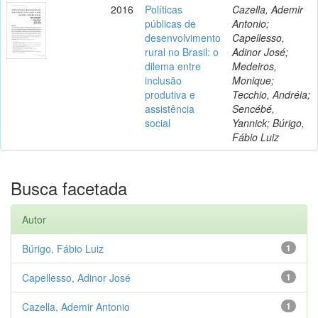
2016
Políticas
Cazella, Ademir
públicas de
Antonio;
desenvolvimento
Capellesso,
rural no Brasil: o
Adinor José;
dilema entre
Medeiros,
inclusão
Monique;
produtiva e
Tecchio, Andréia;
assistência
Sencébé,
social
Yannick; Búrigo,
Fábio Luiz
Busca facetada
Autor
Búrigo, Fábio Luiz
1
Capellesso, Adinor José
1
Cazella, Ademir Antonio
1