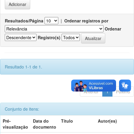
Resultados/Página
|
Ordenar registros por
Ordenar
Registro(s)
Resultado 1-1 de 1.
Anterior
1
Póximo
Conjunto de itens:
Pré-
Data do
Título
Autor(es)
visualização
documento