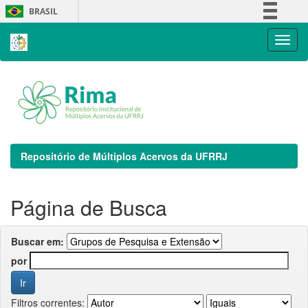
Skip
BRASIL
navigation
Simplifique!
Comunica BR
Participe
Acesso à informação
Legislação
Canais
Repositório de Múltiplos Acervos da UFRRJ
Página de Busca
Buscar em:
por
Filtros correntes: