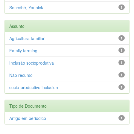
Sencébé, Yannick
1
Assunto
Agricultura familiar
1
Family farming
1
Inclusão socioprodutiva
1
Não recurso
1
socio-productive inclusion
1
Tipo de Documento
Artigo em periódico
1