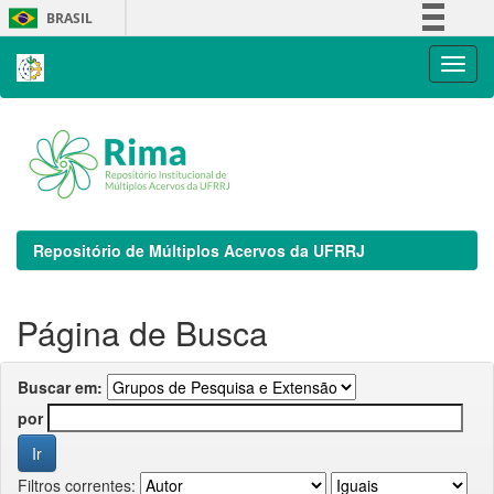
Skip
BRASIL
navigation
Simplifique!
Comunica BR
Participe
Acesso à informação
Legislação
Canais
Repositório de Múltiplos Acervos da UFRRJ
Página de Busca
Buscar em:
por
Filtros correntes: