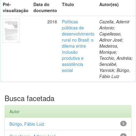
Pré-
Data do
Título
Autor(es)
visualização
documento
2016
Políticas
Cazella, Ademir
públicas de
Antonio;
desenvolvimento
Capellesso,
rural no Brasil: o
Adinor José;
dilema entre
Medeiros,
inclusão
Monique;
produtiva e
Tecchio, Andréia;
assistência
Sencébé,
social
Yannick; Búrigo,
Fábio Luiz
Busca facetada
Autor
Búrigo, Fábio Luiz
1
1