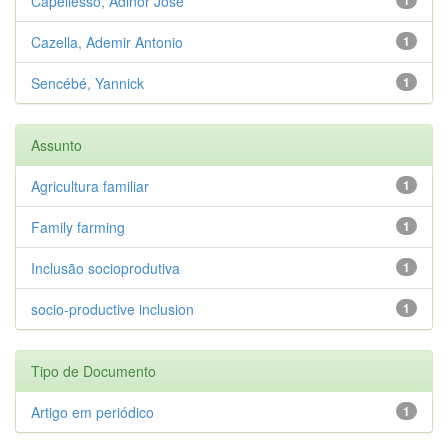
Capellesso, Adinor José
Cazella, Ademir Antonio
1
Sencébé, Yannick
1
Assunto
Agricultura familiar
1
Family farming
1
Inclusão socioprodutiva
1
socio-productive inclusion
1
Tipo de Documento
Artigo em periódico
1