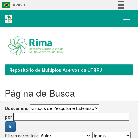
Skip
BRASIL
navigation
Simplifique!
Comunica BR
Participe
Acesso à informação
Legislação
Canais
Repositório de Múltiplos Acervos da UFRRJ
Página de Busca
Buscar em:
por
Filtros correntes: