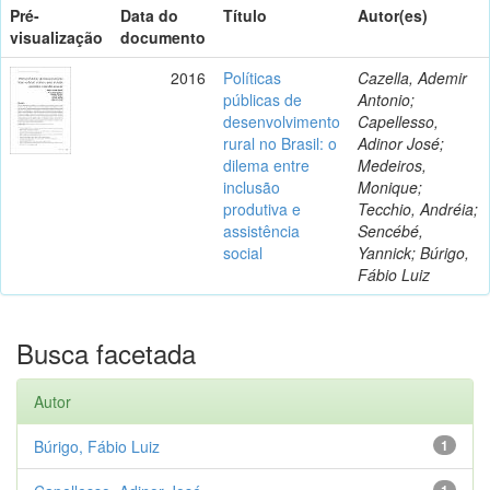
Pré-
Data do
Título
Autor(es)
visualização
documento
2016
Políticas
Cazella, Ademir
públicas de
Antonio;
desenvolvimento
Capellesso,
rural no Brasil: o
Adinor José;
dilema entre
Medeiros,
inclusão
Monique;
produtiva e
Tecchio, Andréia;
assistência
Sencébé,
social
Yannick; Búrigo,
Fábio Luiz
Busca facetada
Autor
Búrigo, Fábio Luiz
1
1