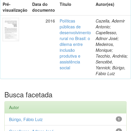
Pré-
Data do
Título
Autor(es)
visualização
documento
2016
Políticas
Cazella, Ademir
públicas de
Antonio;
desenvolvimento
Capellesso,
rural no Brasil: o
Adinor José;
dilema entre
Medeiros,
inclusão
Monique;
produtiva e
Tecchio, Andréia;
assistência
Sencébé,
social
Yannick; Búrigo,
Fábio Luiz
Busca facetada
Autor
Búrigo, Fábio Luiz
1
1