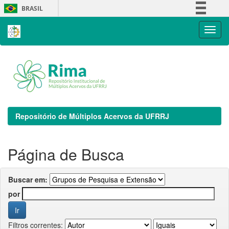
Skip
BRASIL
navigation
Simplifique!
Comunica BR
Participe
Acesso à informação
Legislação
Canais
Repositório de Múltiplos Acervos da UFRRJ
Página de Busca
Buscar em:
por
Filtros correntes: