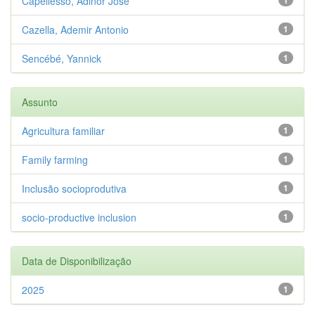
Capellesso, Adinor José
Cazella, Ademir Antonio
1
Sencébé, Yannick
1
Assunto
Agricultura familiar
1
Family farming
1
Inclusão socioprodutiva
1
socio-productive inclusion
1
Data de Disponibilização
2025
1