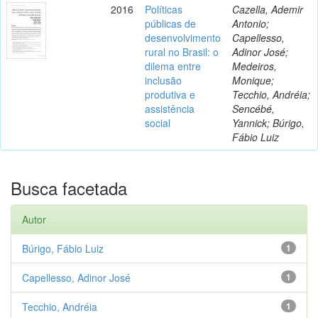
2016
Políticas
Cazella, Ademir
públicas de
Antonio;
desenvolvimento
Capellesso,
rural no Brasil: o
Adinor José;
dilema entre
Medeiros,
inclusão
Monique;
produtiva e
Tecchio, Andréia;
assistência
Sencébé,
social
Yannick; Búrigo,
Fábio Luiz
Busca facetada
Autor
Búrigo, Fábio Luiz
1
Capellesso, Adinor José
1
Tecchio, Andréia
1