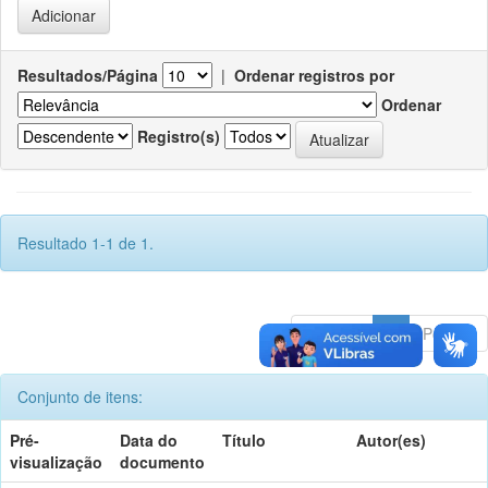
Resultados/Página
|
Ordenar registros por
Ordenar
Registro(s)
Resultado 1-1 de 1.
Anterior
1
Póximo
Conjunto de itens:
Pré-
Data do
Título
Autor(es)
visualização
documento