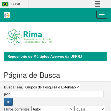
Skip
BRASIL
navigation
Simplifique!
Comunica BR
Participe
Acesso à informação
Legislação
Canais
Repositório de Múltiplos Acervos da UFRRJ
Página de Busca
Buscar em:
por
Filtros correntes: