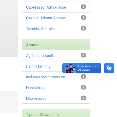
Capellesso, Adinor José
1
Cazella, Ademir Antonio
1
Tecchio, Andréia
1
Assunto
Agricultura familiar
1
Family farming
1
Inclusão socioprodutiva
1
Non-take up
1
Não recurso
1
Tipo de Documento