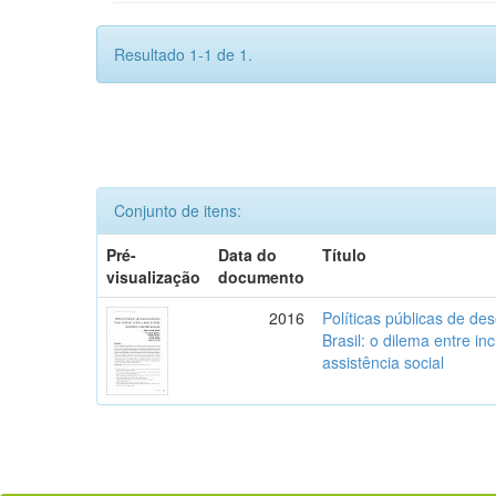
Resultado 1-1 de 1.
Conjunto de itens:
Pré-
Data do
Título
visualização
documento
2016
Políticas públicas de de
Brasil: o dilema entre in
assistência social