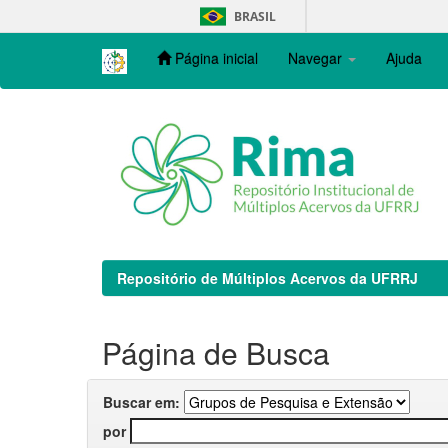
Skip
BRASIL
navigation
Página inicial
Navegar
Ajuda
Repositório de Múltiplos Acervos da UFRRJ
Página de Busca
Buscar em:
por