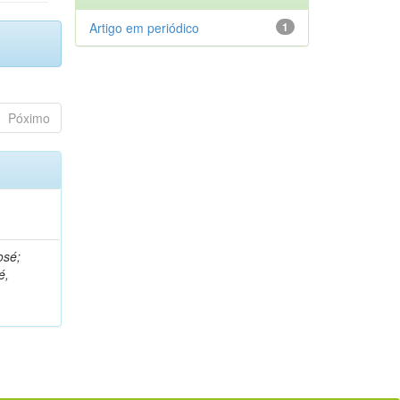
Artigo em periódico
1
Póximo
osé;
é,