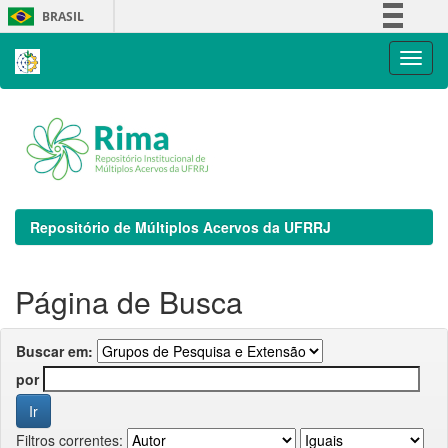
Skip
BRASIL
navigation
Simplifique!
Comunica BR
Participe
Acesso à informação
Legislação
Canais
Repositório de Múltiplos Acervos da UFRRJ
Página de Busca
Buscar em:
por
Filtros correntes: