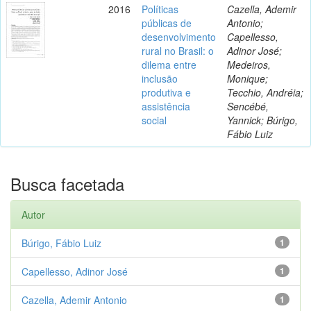
2016
Políticas
Cazella, Ademir
públicas de
Antonio;
desenvolvimento
Capellesso,
rural no Brasil: o
Adinor José;
dilema entre
Medeiros,
inclusão
Monique;
produtiva e
Tecchio, Andréia;
assistência
Sencébé,
social
Yannick; Búrigo,
Fábio Luiz
Busca facetada
Autor
Búrigo, Fábio Luiz
1
Capellesso, Adinor José
1
Cazella, Ademir Antonio
1