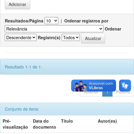
Resultados/Página
|
Ordenar registros por
Ordenar
Registro(s)
Resultado 1-1 de 1.
Anterior
1
Póximo
Conjunto de itens:
Pré-
Data do
Título
Autor(es)
visualização
documento