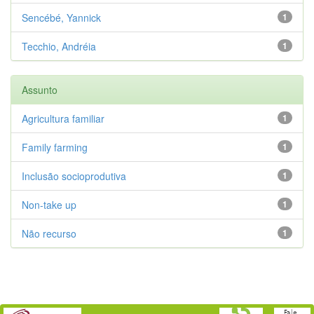
Sencébé, Yannick
1
Tecchio, Andréia
1
Assunto
Agricultura familiar
1
Family farming
1
Inclusão socioprodutiva
1
Non-take up
1
Não recurso
1