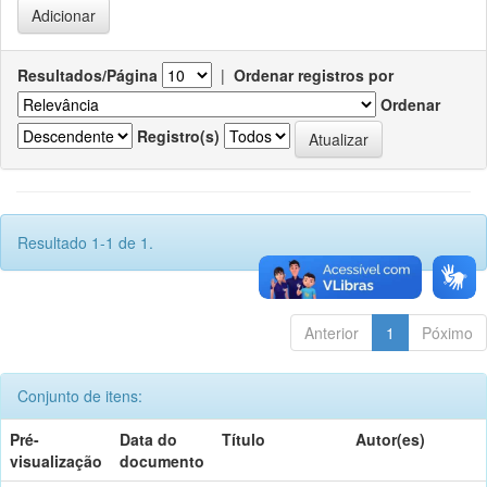
Resultados/Página
|
Ordenar registros por
Ordenar
Registro(s)
Resultado 1-1 de 1.
Anterior
1
Póximo
Conjunto de itens:
Pré-
Data do
Título
Autor(es)
visualização
documento