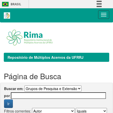
Skip
BRASIL
navigation
Simplifique!
Comunica BR
Participe
Acesso à informação
Legislação
Canais
Repositório de Múltiplos Acervos da UFRRJ
Página de Busca
Buscar em:
por
Filtros correntes: