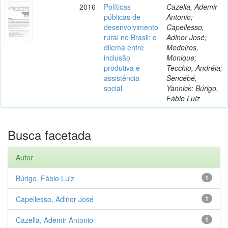
2016
Políticas
Cazella, Ademir
públicas de
Antonio;
desenvolvimento
Capellesso,
rural no Brasil: o
Adinor José;
dilema entre
Medeiros,
inclusão
Monique;
produtiva e
Tecchio, Andréia;
assistência
Sencébé,
social
Yannick; Búrigo,
Fábio Luiz
Busca facetada
Autor
Búrigo, Fábio Luiz
1
Capellesso, Adinor José
1
Cazella, Ademir Antonio
1