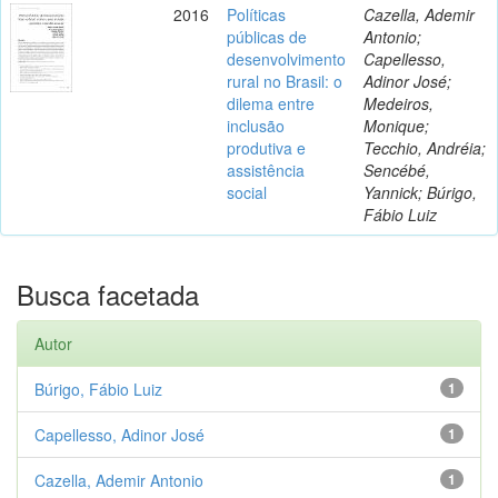
2016
Políticas
Cazella, Ademir
públicas de
Antonio;
desenvolvimento
Capellesso,
rural no Brasil: o
Adinor José;
dilema entre
Medeiros,
inclusão
Monique;
produtiva e
Tecchio, Andréia;
assistência
Sencébé,
social
Yannick; Búrigo,
Fábio Luiz
Busca facetada
Autor
Búrigo, Fábio Luiz
1
Capellesso, Adinor José
1
Cazella, Ademir Antonio
1