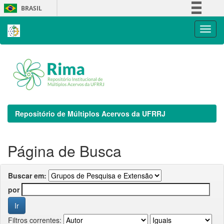
Skip
BRASIL
navigation
Simplifique!
Comunica BR
Participe
Acesso à informação
Legislação
Canais
Repositório de Múltiplos Acervos da UFRRJ
Página de Busca
Buscar em:
por
Filtros correntes: