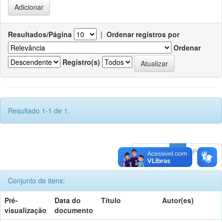
Resultados/Página
|
Ordenar registros por
Ordenar
Registro(s)
Resultado 1-1 de 1.
Anterior
1
Póximo
Conjunto de itens:
Pré-
Data do
Título
Autor(es)
visualização
documento