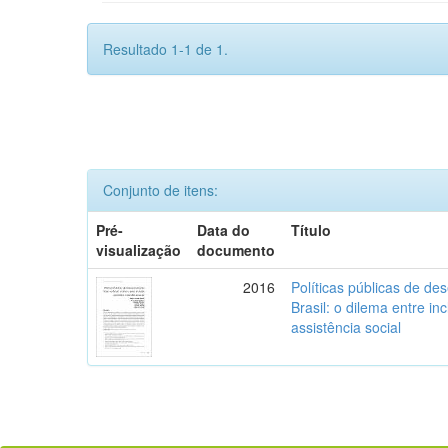
Resultado 1-1 de 1.
Conjunto de itens:
Pré-
Data do
Título
visualização
documento
2016
Políticas públicas de de
Brasil: o dilema entre in
assistência social