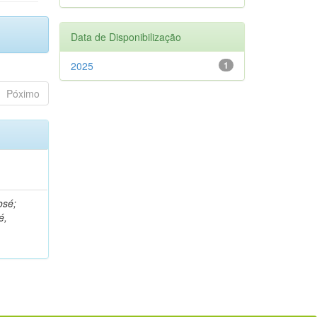
Data de Disponibilização
2025
1
Póximo
osé;
é,