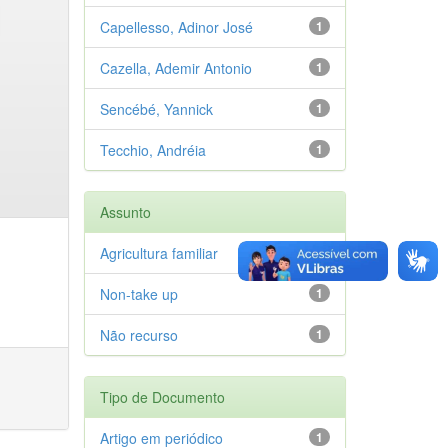
Capellesso, Adinor José
1
Cazella, Ademir Antonio
1
Sencébé, Yannick
1
Tecchio, Andréia
1
Assunto
Agricultura familiar
1
Non-take up
1
Não recurso
1
Tipo de Documento
Artigo em periódico
1