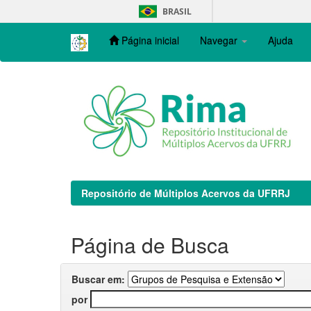
Skip
BRASIL
navigation
Página inicial
Navegar
Ajuda
Repositório de Múltiplos Acervos da UFRRJ
Página de Busca
Buscar em:
por