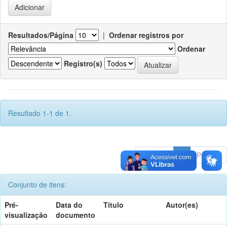
Resultados/Página
|
Ordenar registros por
Ordenar
Registro(s)
Resultado 1-1 de 1.
Anterior
1
Póximo
Conjunto de itens:
Pré-
Data do
Título
Autor(es)
visualização
documento