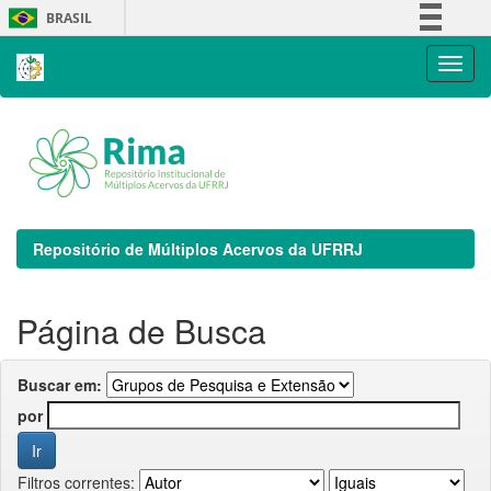
Skip
BRASIL
navigation
Simplifique!
Comunica BR
Participe
Acesso à informação
Legislação
Canais
Repositório de Múltiplos Acervos da UFRRJ
Página de Busca
Buscar em:
por
Filtros correntes: