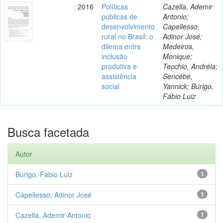
2016
Políticas
Cazella, Ademir
públicas de
Antonio;
desenvolvimento
Capellesso,
rural no Brasil: o
Adinor José;
dilema entre
Medeiros,
inclusão
Monique;
produtiva e
Tecchio, Andréia;
assistência
Sencébé,
social
Yannick; Búrigo,
Fábio Luiz
Busca facetada
Autor
Búrigo, Fábio Luiz
1
Capellesso, Adinor José
1
Cazella, Ademir Antonio
1