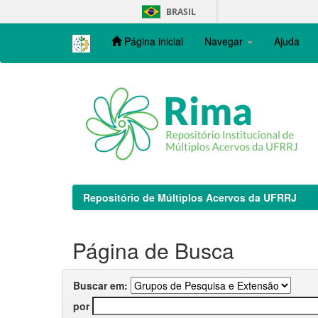
Skip
BRASIL
navigation
Página inicial
Navegar
Ajuda
Repositório de Múltiplos Acervos da UFRRJ
Página de Busca
Buscar em:
por