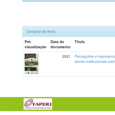
Conjunto de itens:
Pré-
Data do
Título
visualização
documento
2021
Percepções e representa
atores institucionais so