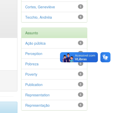
Cortes, Geneviève
1
Tecchio, Andréia
1
Assunto
Ação pública
1
Perception
1
Pobreza
1
Poverty
1
Publication
1
Representation
1
Representação
1