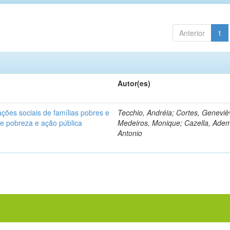
Anterior
1
Autor(es)
ções sociais de famílias pobres e
Tecchio, Andréia; Cortes, Geneviè
bre pobreza e ação pública
Medeiros, Monique; Cazella, Adem
Antonio