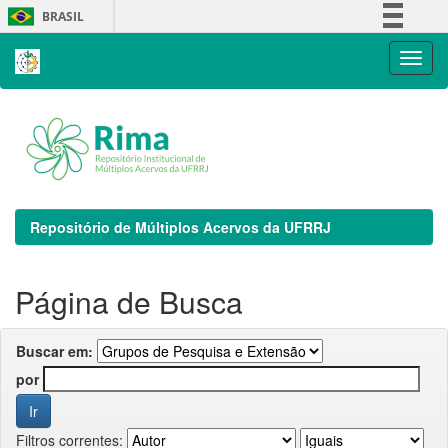
Skip
BRASIL
navigation
Simplifique!
Comunica BR
Participe
Acesso à informação
Legislação
Canais
Repositório de Múltiplos Acervos da UFRRJ
Página de Busca
Buscar em:
por
Filtros correntes: