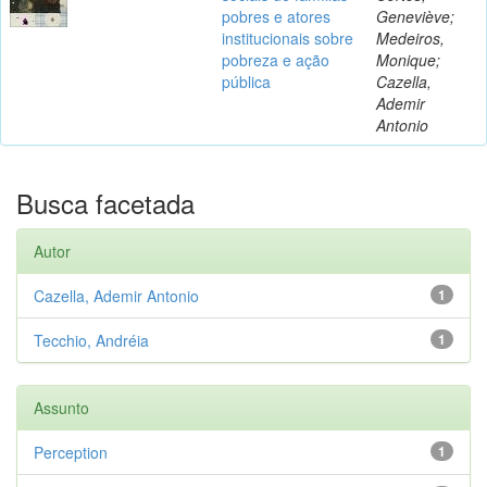
pobres e atores
Geneviève;
institucionais sobre
Medeiros,
pobreza e ação
Monique;
pública
Cazella,
Ademir
Antonio
Busca facetada
Autor
Cazella, Ademir Antonio
1
Tecchio, Andréia
1
Assunto
Perception
1