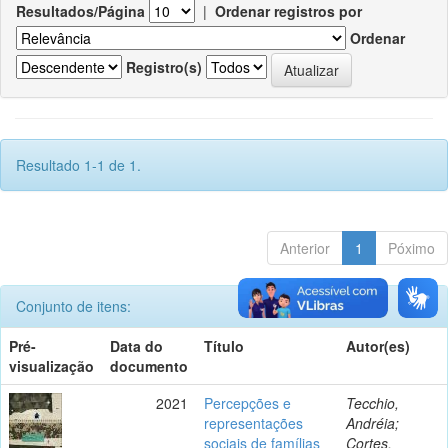
Resultados/Página
|
Ordenar registros por
Ordenar
Registro(s)
Resultado 1-1 de 1.
Anterior
1
Póximo
Conjunto de itens:
Pré-
Data do
Título
Autor(es)
visualização
documento
2021
Percepções e
Tecchio,
representações
Andréia;
sociais de famílias
Cortes,