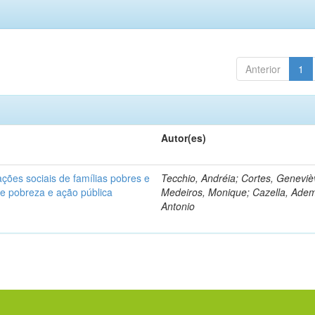
Anterior
1
Autor(es)
ções sociais de famílias pobres e
Tecchio, Andréia; Cortes, Geneviè
bre pobreza e ação pública
Medeiros, Monique; Cazella, Adem
Antonio