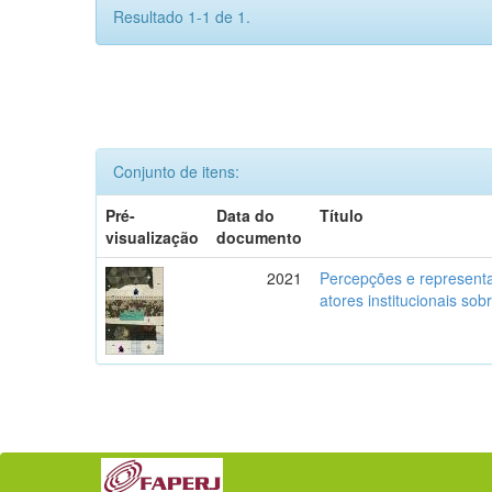
Resultado 1-1 de 1.
Conjunto de itens:
Pré-
Data do
Título
visualização
documento
2021
Percepções e representa
atores institucionais so