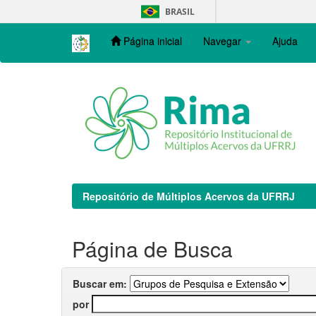
Skip
BRASIL
navigation
Página inicial
Navegar
Ajuda
Repositório de Múltiplos Acervos da UFRRJ
Página de Busca
Buscar em:
por