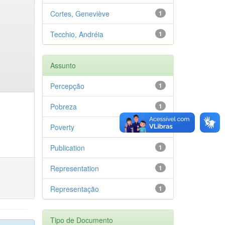
Cortes, Geneviève
1
Tecchio, Andréia
1
Assunto
Percepção
1
Pobreza
1
Poverty
1
Publication
1
Representation
1
Representação
1
Tipo de Documento