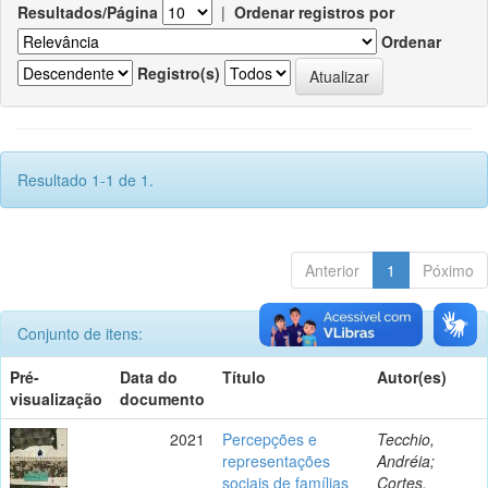
Resultados/Página
|
Ordenar registros por
Ordenar
Registro(s)
Resultado 1-1 de 1.
Anterior
1
Póximo
Conjunto de itens:
Pré-
Data do
Título
Autor(es)
visualização
documento
2021
Percepções e
Tecchio,
representações
Andréia;
sociais de famílias
Cortes,