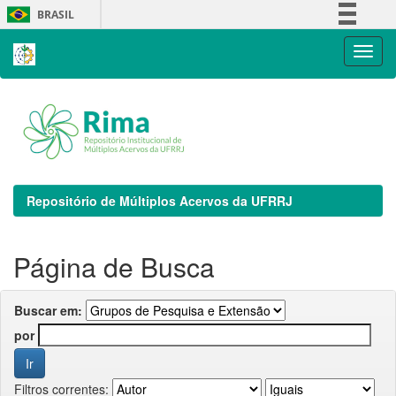
Skip
BRASIL
navigation
Simplifique!
Comunica BR
Participe
Acesso à informação
Legislação
Canais
Repositório de Múltiplos Acervos da UFRRJ
Página de Busca
Buscar em:
por
Filtros correntes: