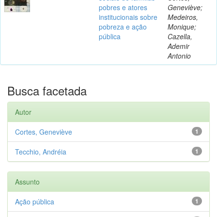
pobres e atores
Geneviève;
institucionais sobre
Medeiros,
pobreza e ação
Monique;
pública
Cazella,
Ademir
Antonio
Busca facetada
Autor
Cortes, Geneviève
1
Tecchio, Andréia
1
Assunto
Ação pública
1